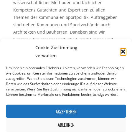
wissenschaftlicher Methoden und fachlicher
Kompetenz Gutachten und Expertisen zu allen
Themen der kommunalen Sportpolitik. Auftraggeber
sind neben Kommunen und Sportverbände auch
Architekten und Bauherren. Daneben sind wir
beratend für wissenschaftliche Einrichtungen und
andere Fachverbände tätig.
Cookie-Zustimmung
verwalten
Um Ihnen ein optimales Erlebnis zu bieten, verwenden wir Technologien
wie Cookies, um Geräteinformationen zu speichern und/oder darauf
zuzugreifen. Wenn Sie diesen Technologien zustimmen, können wir
Daten wie das Surfverhalten oder eindeutige IDs auf dieser Website
verarbeiten. Wenn Sie Ihre Zustimmung nicht erteilen oder zurückziehen,
KONTAKT
NEWSLETTER
ARCHIV
IMPRESSUM
|
|
|
|
können bestimmte Merkmale und Funktionen beeinträchtigt werden.
DATENSCHUTZERKLÄRUNG
COOKIE-RICHTLINIE (EU)
|
©2002-2026 ikps - Institut für Kooperative Planung und
AKZEPTIEREN
Sportentwicklung
ABLEHNEN