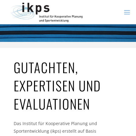
Zum
Inhalt
springen
GUTACHTEN,
EXPERTISEN UND
EVALUATIONEN
Das Institut für Kooperative Planung und
Sportentwicklung (ikps) erstellt auf Basis