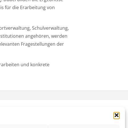
is für die Erarbeitung von
portverwaltung, Schulverwaltung,
nstitutionen angehören, werden
elevanten Fragestellungen der
erarbeiten und konkrete
Präsentiert von
Fluida
&
WordPress.