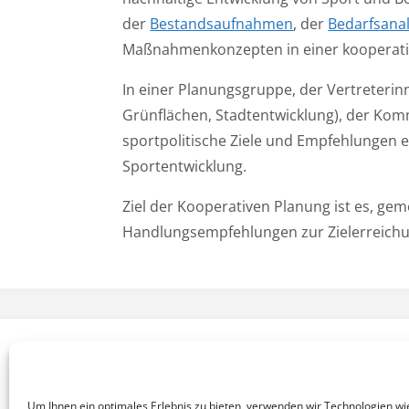
der
Bestandsaufnahmen
, der
Bedarfsana
Maßnahmenkonzepten in einer kooperati
In einer Planungsgruppe, der Vertreterin
Grünflächen, Stadtentwicklung), der Kom
sportpolitische Ziele und Empfehlungen 
Sportentwicklung.
Ziel der Kooperativen Planung ist es, ge
Handlungsempfehlungen zur Zielerreichu
KONTAKT
NEWSLETTER
ARCHIV
IMPRESSUM
|
|
|
|
©2002-2026 ikps - Institut für Kooperative Planung und Spor
Um Ihnen ein optimales Erlebnis zu bieten, verwenden wir Technologien wi