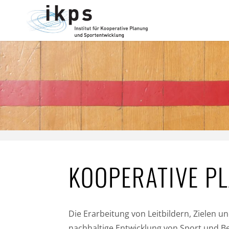
Zum
Inhalt
springen
KOOPERATIVE P
Die Erarbeitung von Leitbildern, Zielen 
nachhaltige Entwicklung von Sport und B