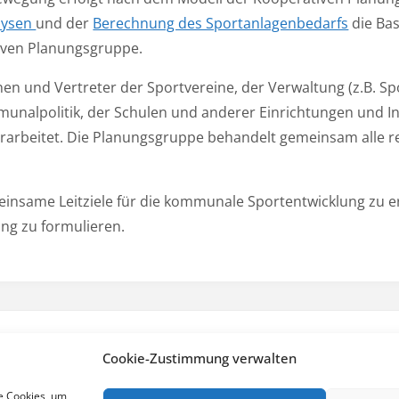
lysen
und der
Berechnung des Sportanlagenbedarfs
die Bas
ven Planungsgruppe.
nen und Vertreter der Sportvereine, der Verwaltung (z.B. S
munalpolitik, der Schulen und anderer Einrichtungen und I
erarbeitet. Die Planungsgruppe behandelt gemeinsam alle r
meinsame Leitziele für die kommunale Sportentwicklung zu 
ng zu formulieren.
DATENSCHUTZERKLÄRUNG
COOKIE-RICHTLINIE (EU)
|
Cookie-Zustimmung verwalten
tentwicklung
e Cookies, um