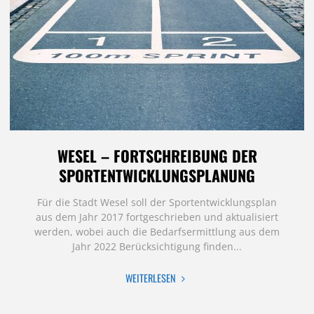
UND
STADTENTWICKLUNG
INTEGRIERT
DENKEN"
WESEL – FORTSCHREIBUNG DER
SPORTENTWICKLUNGSPLANUNG
Für die Stadt Wesel soll der Sportentwicklungsplan
aus dem Jahr 2017 fortgeschrieben und aktualisiert
werden, wobei auch die Bedarfsermittlung aus dem
Jahr 2022 Berücksichtigung finden...
"WESEL
WEITERLESEN
–
FORTSCHREIBUNG