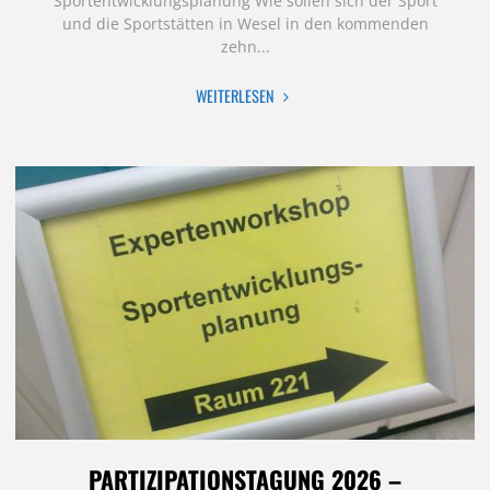
Sportentwicklungsplanung Wie sollen sich der Sport
und die Sportstätten in Wesel in den kommenden
zehn...
"WESEL
WEITERLESEN
STELLT
MIT
BETEILIGUNG
DIE
WEICHEN
FÜR
DIE
SPORTENTWICKLUNG
DER
KOMMENDEN
JAHRE"
PARTIZIPATIONSTAGUNG 2026 –