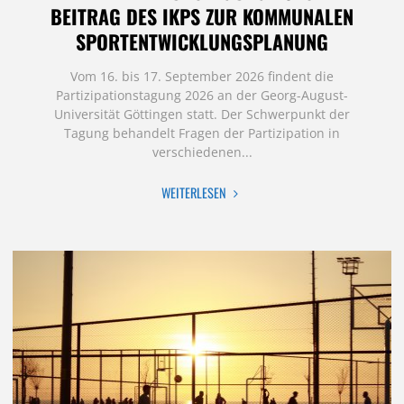
BEITRAG DES IKPS ZUR KOMMUNALEN
SPORTENTWICKLUNGSPLANUNG
Vom 16. bis 17. September 2026 findent die
Partizipationstagung 2026 an der Georg-August-
Universität Göttingen statt. Der Schwerpunkt der
Tagung behandelt Fragen der Partizipation in
verschiedenen...
"PARTIZIPATIONSTAGUNG
WEITERLESEN
2026
–
BEITRAG
DES
IKPS
ZUR
KOMMUNALEN
SPORTENTWICKLUNGSPLANUNG"