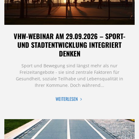
VHW-WEBINAR AM 29.09.2026 – SPORT-
UND STADTENTWICKLUNG INTEGRIERT
DENKEN
Sport und Bewegung sind längst mehr als nur
Freizeitangebote - sie sind zentrale Faktoren für
Gesundheit, soziale Teilhabe und Lebensqualität in
Ihrer Kommune. Doch während...
"VHW-
WEITERLESEN
WEBINAR
AM
29.09.2026
–
SPORT-