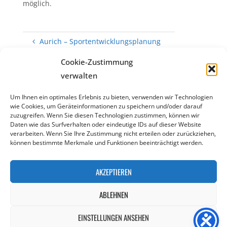
möglich.
Aurich – Sportentwicklungsplanung
Cookie-Zustimmung
Cuxhaven – Aktualisierung der
Sportstättenentwicklungsplanung
verwalten
Um Ihnen ein optimales Erlebnis zu bieten, verwenden wir Technologien
wie Cookies, um Geräteinformationen zu speichern und/oder darauf
zuzugreifen. Wenn Sie diesen Technologien zustimmen, können wir
Daten wie das Surfverhalten oder eindeutige IDs auf dieser Website
verarbeiten. Wenn Sie Ihre Zustimmung nicht erteilen oder zurückziehen,
können bestimmte Merkmale und Funktionen beeinträchtigt werden.
KONTAKT
NEWSLETTER
ARCHIV
IMPRESSUM
|
|
|
|
DATENSCHUTZERKLÄRUNG
COOKIE-RICHTLINIE (EU)
|
AKZEPTIEREN
©2002-2026 ikps - Institut für Kooperative Planung und
Sportentwicklung
ABLEHNEN
EINSTELLUNGEN ANSEHEN
Präsentiert von
Fluida
&
WordPress.