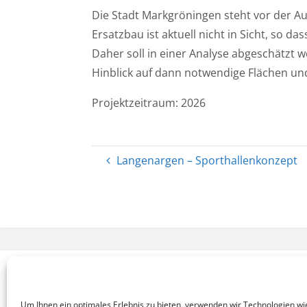
Die Stadt Markgröningen steht vor der Au
Ersatzbau ist aktuell nicht in Sicht, so
Daher soll in einer Analyse abgeschätzt 
Hinblick auf dann notwendige Flächen und 
Projektzeitraum: 2026
Langenargen – Sporthallenkonzept
KONTAKT
NEWSLETTER
ARCHIV
IMPRESSUM
|
|
|
|
Um Ihnen ein optimales Erlebnis zu bieten, verwenden wir Technologien wi