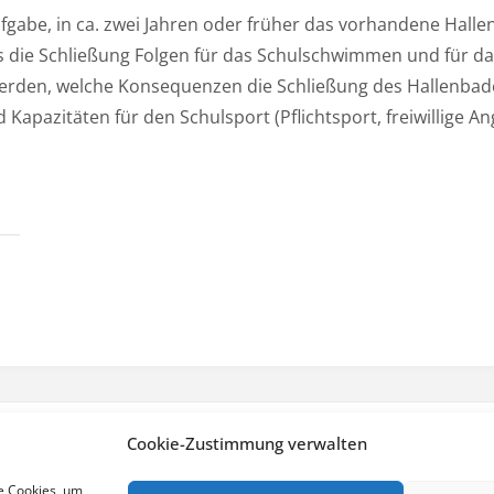
fgabe, in ca. zwei Jahren oder früher das vorhandene Halle
 dass die Schließung Folgen für das Schulschwimmen und für 
werden, welche Konsequenzen die Schließung des Hallenbade
Kapazitäten für den Schulsport (Pflichtsport, freiwillige An
Cookie-Zustimmung verwalten
DATENSCHUTZERKLÄRUNG
COOKIE-RICHTLINIE (EU)
|
e Cookies, um